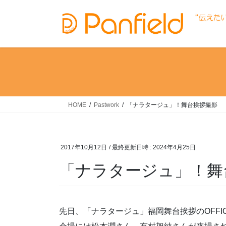
コ
ナ
ン
ビ
テ
ゲ
ン
ー
ツ
シ
へ
ョ
ス
ン
キ
に
ッ
移
HOME
Pastwork
「ナラタージュ」！舞台挨拶撮影
プ
動
2017年10月12日
/ 最終更新日時 :
2024年4月25日
「ナラタージュ」！舞
先日、「ナラタージュ」福岡舞台挨拶のOFFI