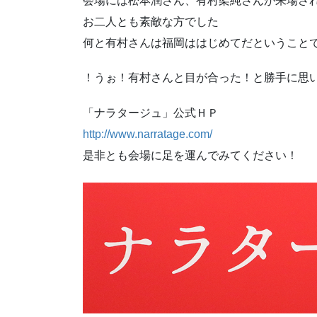
会場には松本潤さん、有村架純さんが来場さ
お二人とも素敵な方でした
何と有村さんは福岡ははじめてだということ
！うぉ！有村さんと目が合った！と勝手に思
「ナラタージュ」公式ＨＰ
http://www.narratage.com/
是非とも会場に足を運んでみてください！