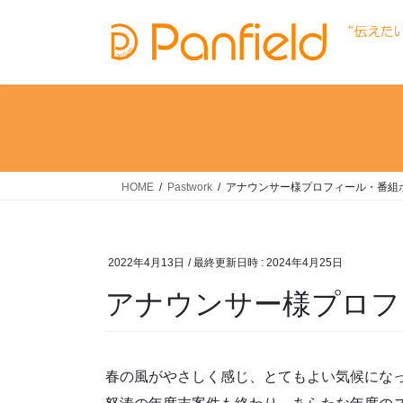
コ
ナ
ン
ビ
テ
ゲ
ン
ー
ツ
シ
へ
ョ
ス
ン
キ
に
ッ
移
HOME
Pastwork
アナウンサー様プロフィール・番組
プ
動
2022年4月13日
/ 最終更新日時 :
2024年4月25日
アナウンサー様プロフ
春の風がやさしく感じ、とてもよい気候にな