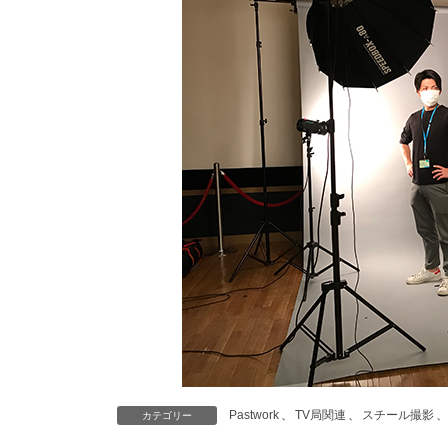
Pastwork
、
TV局関連
、
スチール撮影
、
カテゴリー