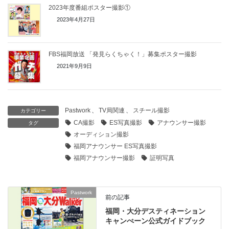
2023年度番組ポスター撮影①
2023年4月27日
FBS福岡放送 「発見らくちゃく！」募集ポスター撮影
2021年9月9日
Pastwork
、
TV局関連
、
スチール撮影
カテゴリー
CA撮影
ES写真撮影
アナウンサー撮影
タグ
オーディション撮影
福岡アナウンサー ES写真撮影
福岡アナウンサー撮影
証明写真
Pastwork
前の記事
福岡・大分デスティネーション
キャンぺーン公式ガイドブック