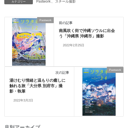
Pastwork
、
スチール撮影
カテゴリー
Pastwork
前の記事
南風吹く街で沖縄ソウルに出会
う「沖縄県 沖縄市」撮影
2022年2月25日
Pastwork
次の記事
湯けむり情緒と温もりの癒しに
触れる旅「大分県 別府市」撮
影・執筆
2022年3月2日
月別アーカイブ