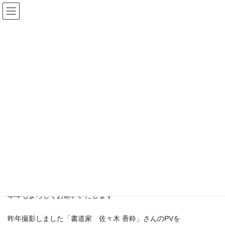
コ
ナ
ン
ビ
テ
ゲ
ン
ー
Pastwork
ツ
シ
へ
ョ
ス
ン
HOME
Pastwork
プロモーション動画制作
キ
に
ッ
移
プ
動
2021年1月19日
/ 最終更新日時 :
2024年4月25日
Pastwork
プロモーション動画制作
2021年の新しい年が明けました
世界的にコロナウィルスでまだまだ厳し状況ですがスタッフ一丸
となって何とか乗り越えて行きたいと思っております
本年もよろしくお願いいたします
昨年撮影しました「書道家 佐々木 香粋」さんのPVを