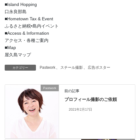
■Island Hopping
口永良部島
■Hometown Tax & Event
ふるさと納税•島内イベント
■Access & Information
アクセス・各種ご案内
■Map
屋久島マップ
Pastwork
、
スチール撮影
、
広告ポスター
カテゴリー
Pastwork
前の記事
プロフィール撮影のご依頼
2021年2月17日