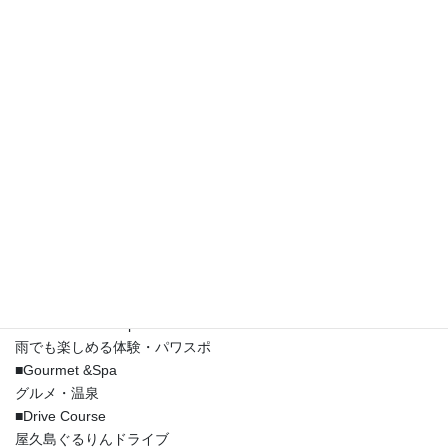
＜屋久島でしたい63のコト。について＞
世界自然遺産の「屋久島」。
知れば知るほど好きになる屋久島の魅力を詰め込んだ一冊です。
■Forest & Mountain 森・山
ヤクスギランド／白谷雲水峡／縄文杉／宮之浦岳／黒味岳／屋久
島登山FAQ
■Waterfall 滝
大川の滝／千尋の滝／トローキの滝／竜神の滝
■River 川
安房川／栗生川／宮之浦川
■Sea 海
永田いなか浜／一湊海水浴場／春田浜海水浴場／栗生海水浴場
■Sunset & Night 夕景・夜景
夕日の丘展望所／永田いなか浜／屋久島灯台／春田浜海水浴場
■Indoor & Powerspot
雨でも楽しめる体験・パワスポ
■Gourmet &Spa
グルメ・温泉
■Drive Course
屋久島ぐるりんドライブ