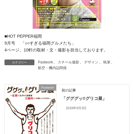
■HOT PEPPER福岡
9月号 「○○すぎる福岡グルメたち」
4ページ、10軒の取材・文・撮影を担当しております。
Pastwork
、
スチール撮影
、
デザイン
、
執筆
、
カテゴリー
航空・機内誌関係
Pastwork
前の記事
「グググッ!!グリコ展」
2018年9月3日