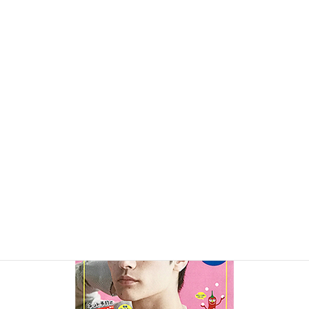
■九州ウォーカー
9.10月号 中綴じ「大分県 日田・玖珠・九重」
8ページの取材・文・撮影・デザインを担当しております。
https://kyushu.walkerplus.com/