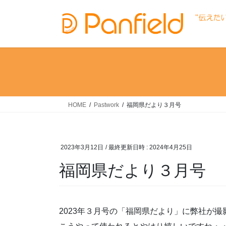
コ
ナ
ン
ビ
テ
ゲ
ン
ー
ツ
シ
へ
ョ
ス
ン
キ
に
ッ
移
HOME
Pastwork
福岡県だより３月号
プ
動
2023年3月12日
/ 最終更新日時 :
2024年4月25日
福岡県だより３月号
2023年３月号の「福岡県だより」に弊社が