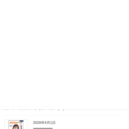
TV局番組ポスター撮影 2026年度
③
2026年度NIB長崎国際テレビ様から番組ポスター・アナウンサー
様のプロフィール撮影のご依頼をいただきました。 素敵なご縁か
らお声をかけていただき、感謝しかありません、ありがとうござ
いました。 NIB長崎国際テレビ 20 […]
2026年4月2日
Pastwork
TV局番組ポスター撮影 2026年度
②
2026年度NHK福岡放送局様から番組の懸垂幕、ポスター、プロフ
ィール撮影のご依頼をいただきました。 ありがとうございまし
た。 ■「ロクいち！福岡」 毎週月～金 午後6:10（福岡県地方 午
後6時30分以降 北九州・筑豊 […]
2026年4月1日