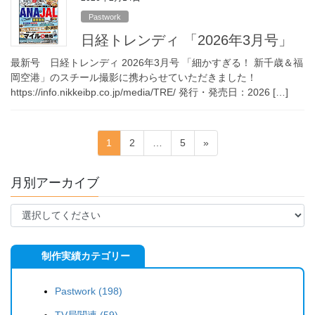
Pastwork
日経トレンディ 「2026年3月号」
最新号 日経トレンディ 2026年3月号 「細かすぎる！ 新千歳＆福
岡空港」のスチール撮影に携わらせていただきました！
https://info.nikkeibp.co.jp/media/TRE/ 発行・発売日：2026 […]
投
固
固
固
1
2
…
5
»
稿
定
定
定
ペ
ペ
ペ
の
月別アーカイブ
ー
ー
ー
ペ
ジ
ジ
ジ
ー
ジ
制作実績カテゴリー
送
り
Pastwork (198)