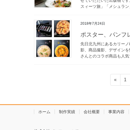
せていただいた出版物です。
スィーツ旅」「メシュラン」
2018年7月24日
ポスター、パンフ
先日北九州にあるカリーノ
影、商品撮影、デザインを弊社で制
さんとのコラボ商品も人気で
投
固
«
1
稿
定
ペ
の
ー
ペ
ジ
ホーム
制作実績
会社概要
事業内容
ー
ジ