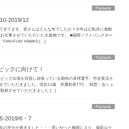
Pastwork
-2019/12
てきてます。皆さんはどんな年でしたか？今年は公私共に激動
近お仕事させていただいた出版物です。 ■福岡ソフトバンクホー
×FUN! HAWKS […]
Pastwork
ンピックに向けて！
リンピック出場を目指し頑張っている期待の卓球選手、竹谷美涼さ
せていただきました。現在11歳 所属初喜TTC 戦型：右シェ
取材させていただきました […]
Pastwork
-2019/6・7
年の半分が過ぎました・・・早いやっと梅雨に入り、撮影ロケ