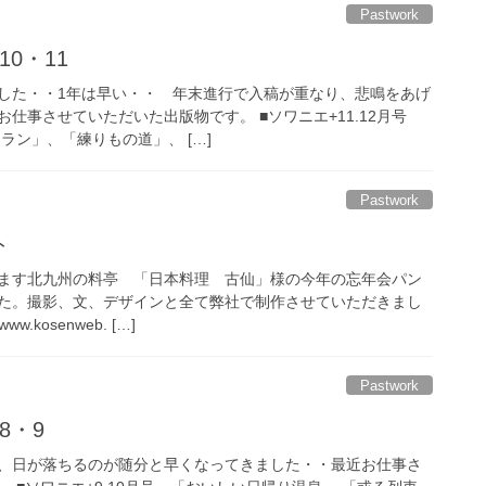
Pastwork
10・11
た・・1年は早い・・ 年末進行で入稿が重なり、悲鳴をあげ
仕事させていただいた出版物です。 ■ソワニエ+11.12月号
ラン」、「練りもの道」、 […]
Pastwork
ト
ます北九州の料亭 「日本料理 古仙」様の今年の忘年会パン
た。撮影、文、デザインと全て弊社で制作させていただきまし
w.kosenweb. […]
Pastwork
8・9
、日が落ちるのが随分と早くなってきました・・最近お仕事さ