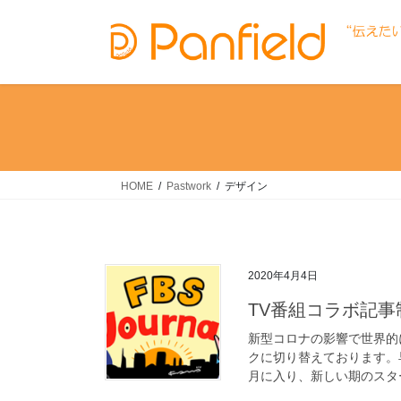
コ
ナ
ン
ビ
テ
ゲ
ン
ー
ツ
シ
へ
ョ
ス
ン
キ
に
ッ
移
HOME
Pastwork
デザイン
プ
動
2020年4月4日
TV番組コラボ記事
新型コロナの影響で世界的
クに切り替えております。
月に入り、新しい期のスター