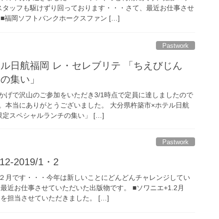
スタッフも駆けずり回っております・・・さて、最近お仕事させ
■福岡ソフトバンクホークスファン […]
Pastwork
ル日航福岡 レ・セレブリテ 「ちえびじん
チの集い」
かげで沢山のご参加をいただき3/1時点で定員に達しましたので
。本当にありがとうございました。 大分県杵築市×ホテル日航
定スペシャルランチの集い」 […]
Pastwork
2-2019/1・2
２月です・・・今年は新しいことにどんどんチャレンジしてい
最近お仕事させていただいた出版物です。 ■ソワニエ+1.2月
を担当させていただきました。 […]