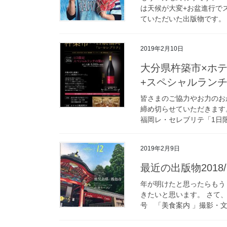
は天候が大変+お盆進行で
ていただいた出版物です。 
2019年2月10日
大分県杵築市×ホテ
+スペシャルラン
皆さまのご協力やお力のお
締め切らせていただきます
福岡レ・セレブリテ「1日限
2019年2月9日
最近の出版物2018/1
年が明けたと思ったらもう
きたいと思います。 さて、
号 「美食案内 」撮影・文