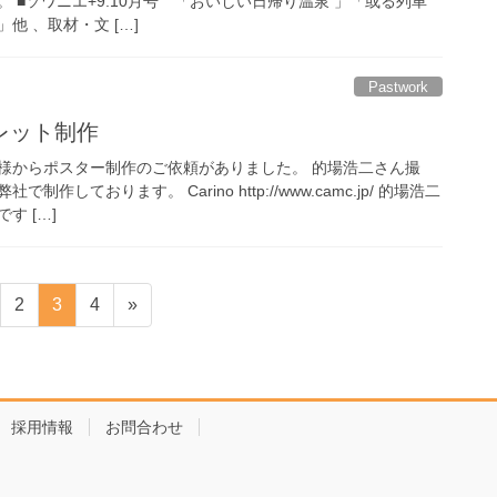
 ■ソワニエ+9.10月号 「おいしい日帰り温泉 」「或る列車
他 、取材・文 […]
Pastwork
レット制作
様からポスター制作のご依頼がありました。 的場浩二さん撮
作しております。 Carino http://www.camc.jp/ 的場浩二
す […]
固
固
固
2
3
4
»
定
定
定
ペ
ペ
ペ
ー
ー
ー
ジ
ジ
ジ
採用情報
お問合わせ