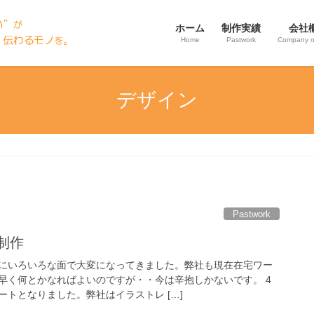
ホーム
制作実績
会社
Home
Pastwork
Company o
デザイン
Pastwork
制作
にいろいろな面で大変になってきました。弊社も現在在宅ワー
早く何とかなればよいのですが・・今は辛抱しかないです。 4
トとなりました。弊社はイラストレ […]