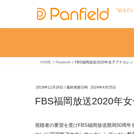
コ
ナ
ン
ビ
テ
ゲ
ン
ー
ツ
シ
へ
ョ
ス
ン
キ
に
ッ
移
HOME
Pastwork
FBS福岡放送2020年女子アナカレン
プ
動
2019年12月26日
/ 最終更新日時 :
2024年4月25日
FBS福岡放送2020年
視聴者の要望を受けFBS福岡放送開局50周年