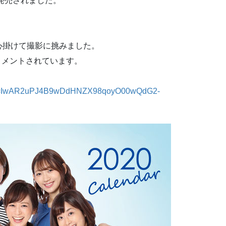
般発売されました。
心掛けて撮影に挑みました。
コメントされています。
bclid=IwAR2uPJ4B9wDdHNZX98qoyO00wQdG2-