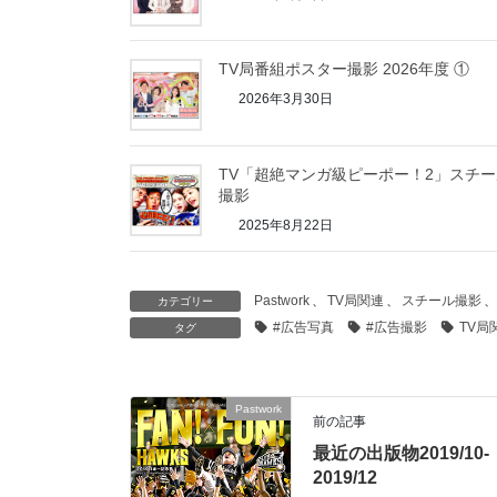
TV局番組ポスター撮影 2026年度 ①
2026年3月30日
TV「超絶マンガ級ピーポー！2」スチー
撮影
2025年8月22日
Pastwork
、
TV局関連
、
スチール撮影
、
カテゴリー
#広告写真
#広告撮影
TV局
タグ
Pastwork
前の記事
最近の出版物2019/10-
2019/12