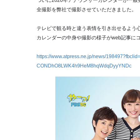
ついに2020年アナウンサーカレンダーが一
全撮影を弊社で撮影させていただきました。
テレビで観る時と違う表情を引き出せるよう
カレンダーの中身や撮影の様子がweb記事に
https://www.atpress.ne.jp/news/198497?f
CONDhO8LWK4h9HeM8hqWdqDyyYNDc