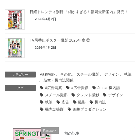
日経トレンディ別冊 「細かすぎる！福岡最新案内」発売！
2026年4月2日
TV局番組ポスター撮影 2026年度 ②
2026年4月2日
Pastwork
、
その他
、
スチール撮影
、
デザイン
、
執筆
カテゴリー
、
航空・機内誌関係
#広告写真
#広告撮影
Jetstar機内誌
タグ
スチール撮影
タレント撮影
デザイン
執筆
広告
撮影
機内誌
機内誌撮影
編集プロダクション
Pastwork
前の記事