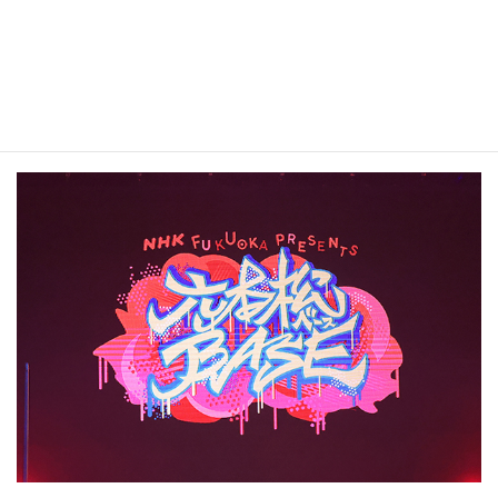
松隈ケンタ
NHK「六本松BASE」
https://www.nhk.or.jp/fukuoka/6ponsate/program01/bn_201002.ht
ml