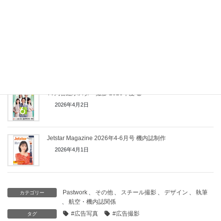
TV局番組ポスター撮影 2026年度 ③
2026年4月5日
日経トレンディ別冊 「細かすぎる！福岡最新案内」発売！
2026年4月2日
TV局番組ポスター撮影 2026年度 ②
2026年4月2日
Jetstar Magazine 2026年4-6月号 機内誌制作
2026年4月1日
Pastwork
、
その他
、
スチール撮影
、
デザイン
、
執筆
カテゴリー
、
航空・機内誌関係
#広告写真
#広告撮影
タグ